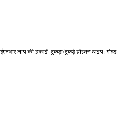
ईएनआर
टुकड़ा/टुकड़े
गोल्ड
माप की इकाई :
प्रॉडक्ट टाइप :