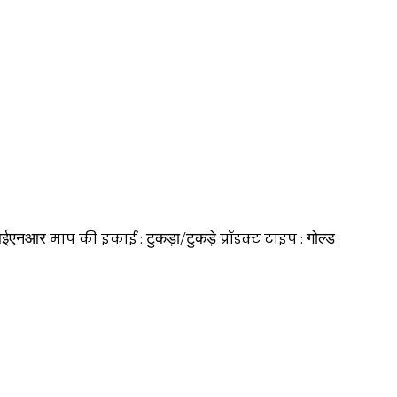
ईएनआर
टुकड़ा/टुकड़े
गोल्ड
माप की इकाई :
प्रॉडक्ट टाइप :