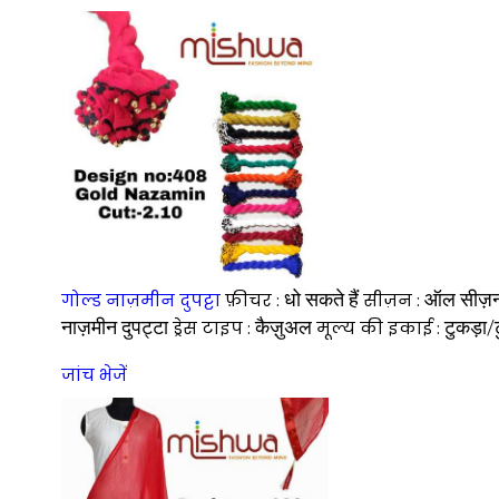
धो सकते हैं
ऑल सीज़
गोल्ड नाज़मीन दुपट्टा
फ़ीचर :
सीज़न :
नाज़मीन दुपट्टा
कैज़ुअल
टुकड़ा/ट
ड्रेस टाइप :
मूल्य की इकाई :
जांच भेजें