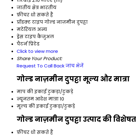
लम्बाई
2.10 मीटर (m)
जातीय क्षेत्र
भारतीय
फ़ीचर
धो सकते हैं
प्रॉडक्ट टाइप
गोल्ड नाज़मीन दुपट्टा
मटेरियल
अन्य
ड्रेस टाइप
कैज़ुअल
पैटर्न
प्रिंटेड
Click to view more
Share Your Product:
Request To Call Back
जांच भेजें
गोल्ड नाज़मीन दुपट्टा मूल्य और मात्रा
माप की इकाई
टुकड़ा/टुकड़े
न्यूनतम आदेश मात्रा
10
मूल्य की इकाई
टुकड़ा/टुकड़े
गोल्ड नाज़मीन दुपट्टा उत्पाद की विशेषत
फ़ीचर
धो सकते हैं