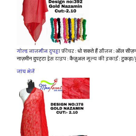
धो सकते हैं
ऑल सीज़
गोल्ड नाज़मीन दुपट्टा
फ़ीचर :
सीज़न :
नाज़मीन दुपट्टा
कैज़ुअल
टुकड़ा/ट
ड्रेस टाइप :
मूल्य की इकाई :
जांच भेजें