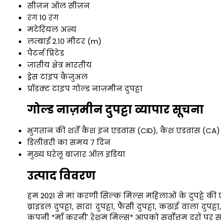
सीज़न
ऑल सीज़न
रंग
10 रंग
मटेरियल
अन्य
लम्बाई
2.10 मीटर (m)
पैटर्न
प्रिंटेड
जातीय क्षेत्र
भारतीय
ड्रेस टाइप
कैज़ुअल
प्रॉडक्ट टाइप
गोल्ड नाज़मीन दुपट्टा
गोल्ड नाज़मीन दुपट्टा व्यापार सूचना
भुगतान की शर्तें
कैश इन एडवांस (CID), कैश एडवांस (CA)
डिलीवरी का समय
7 दिन
मुख्य घरेलू बाज़ार
ऑल इंडिया
उत्पाद विवरण
हम
2021 से मां करणी सिल्क मिल्स महिलाओं के दुपट्टे की एक वि
ब्राइडल दुपट्टा, सादा दुपट्टा, फैंसी दुपट्टा, कढ़ाई वाला दुपट्
कंपनी *माँ करनी' रेशम मिल्स* आपको सर्वोत्तम दरों पर सर्