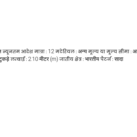
न
12
अन्य
आ
न्यूनतम आदेश मात्रा :
मटेरियल :
मूल्य या मूल्य सीमा :
ुकड़े
2.10 मीटर (m)
भारतीय
सादा
लम्बाई :
जातीय क्षेत्र :
पैटर्न :