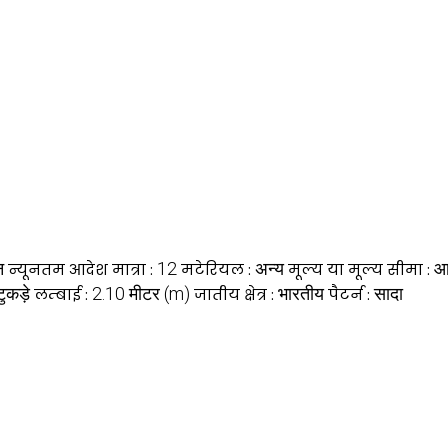
न
12
अन्य
आ
न्यूनतम आदेश मात्रा :
मटेरियल :
मूल्य या मूल्य सीमा :
ुकड़े
2.10 मीटर (m)
भारतीय
सादा
लम्बाई :
जातीय क्षेत्र :
पैटर्न :