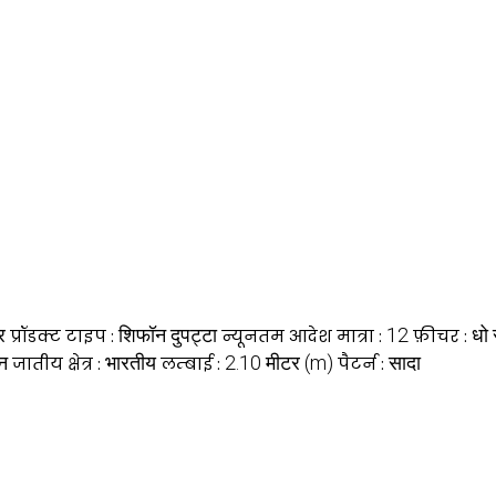
र
शिफॉन दुपट्टा
12
धो 
प्रॉडक्ट टाइप :
न्यूनतम आदेश मात्रा :
फ़ीचर :
न
भारतीय
2.10 मीटर (m)
सादा
जातीय क्षेत्र :
लम्बाई :
पैटर्न :