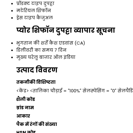
प्रॉडक्ट टाइप
दुपट्टा
मटेरियल
शिफॉन
ड्रेस टाइप
कैज़ुअल
प्योर शिफॉन दुपट्टा व्यापार सूचना
भुगतान की शर्तें
कैश एडवांस (CA)
डिलीवरी का समय
7 दिन
मुख्य घरेलू बाज़ार
ऑल इंडिया
उत्पाद विवरण
तकनीकी विशिष्टता
<केंद्र> <तालिका चौड़ाई = "100%" सेलस्पेसिंग = "0" सेलपैडि
शैली कोड
ब्रांड नाम
आकार
पैक में रंगों की संख्या
HSN कोड