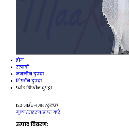
होम
उत्पादों
नज़मीन दुपट्टा
शिफॉन दुपट्टा
प्योर शिफॉन दुपट्टा
120 आईएनआर
/टुकड़ा
मूल्य/उद्धरण प्राप्त करें
उत्पाद विवरण: