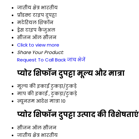
जातीय क्षेत्र
भारतीय
प्रॉडक्ट टाइप
दुपट्टा
मटेरियल
शिफॉन
ड्रेस टाइप
कैज़ुअल
सीज़न
ऑल सीज़न
Click to view more
Share Your Product:
Request To Call Back
जांच भेजें
प्योर शिफॉन दुपट्टा मूल्य और मात्रा
मूल्य की इकाई
टुकड़ा/टुकड़े
माप की इकाई
, टुकड़ा/टुकड़े
न्यूनतम आदेश मात्रा
10
प्योर शिफॉन दुपट्टा उत्पाद की विशेषताएं
सीज़न
ऑल सीज़न
जातीय क्षेत्र
भारतीय