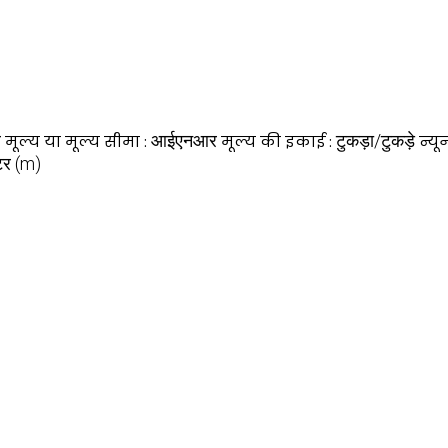
ल
आईएनआर
टुकड़ा/टुकड़े
मूल्य या मूल्य सीमा :
मूल्य की इकाई :
न्यू
टर (m)