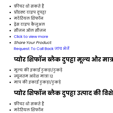
फ़ीचर
धो सकते हैं
प्रॉडक्ट टाइप
दुपट्टा
मटेरियल
शिफॉन
ड्रेस टाइप
कैज़ुअल
सीज़न
ऑल सीज़न
Click to view more
Share Your Product:
Request To Call Back
जांच भेजें
प्योर शिफॉन ब्लैक दुपट्टा मूल्य और मात्
मूल्य की इकाई
टुकड़ा/टुकड़े
न्यूनतम आदेश मात्रा
12
माप की इकाई
टुकड़ा/टुकड़े
प्योर शिफॉन ब्लैक दुपट्टा उत्पाद की विश
फ़ीचर
धो सकते हैं
मटेरियल
शिफॉन