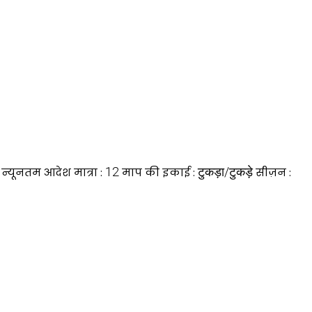
12
टुकड़ा/टुकड़े
न्यूनतम आदेश मात्रा :
माप की इकाई :
सीज़न :