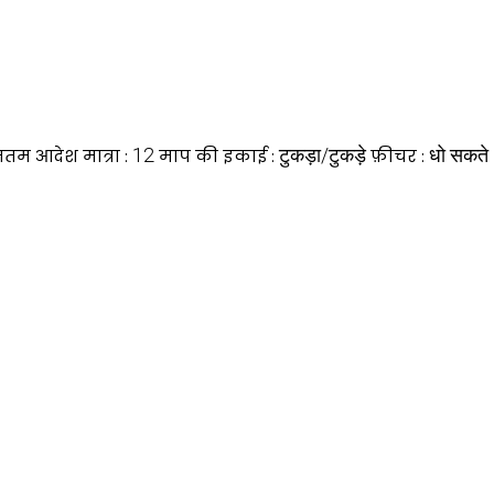
12
टुकड़ा/टुकड़े
धो सकते
नतम आदेश मात्रा :
माप की इकाई :
फ़ीचर :