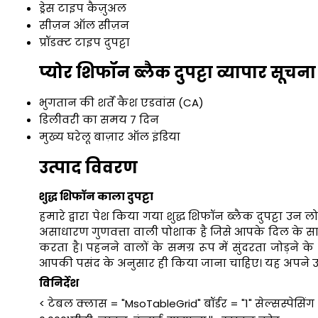
ड्रेस टाइप
कैज़ुअल
सीज़न
ऑल सीज़न
प्रॉडक्ट टाइप
दुपट्टा
प्योर शिफॉन ब्लैक दुपट्टा व्यापार सूचना
भुगतान की शर्तें
कैश एडवांस (CA)
डिलीवरी का समय
7 दिन
मुख्य घरेलू बाज़ार
ऑल इंडिया
उत्पाद विवरण
शुद्ध शिफॉन काला दुपट्टा
हमारे द्वारा पेश किया गया शुद्ध शिफॉन ब्लैक दुपट्टा उन 
असाधारण गुणवत्ता वाली पोशाक है जिसे आपके दिल के सा
करता है। पहनने वालों के समग्र रूप में सुंदरता जोड़न
आपकी पसंद के अनुसार ही किया जाना चाहिए। यह अपने उपय
विनिर्देश
< टेबल क्लास = "MsoTableGrid" बॉर्डर = "1" सेल्सस्पेसिंग