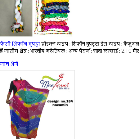
शिफॉन दुपट्टा
कैज़ुअ
फैंसी शिफॉन दुपट्टा
प्रॉडक्ट टाइप :
ड्रेस टाइप :
हैं
भारतीय
अन्य
सादा
2.10 मी
जातीय क्षेत्र :
मटेरियल :
पैटर्न :
लम्बाई :
जांच भेजें